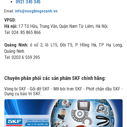
0921 345 345
Email:
info@vongbingocanh.vn
VPGD:
Hà nội:
17 Tố Hữu, Trung Văn, Quận Nam Từ Liêm, Hà Nội.
Tel: 024. 85 865 866
Quảng Ninh:
ô số 2, lô L15, Đồi T5, P Hồng Hà, TP Hạ Long,
Quảng Ninh.
Tel: 0203 6 559 395
Chuyên phân phối các sản phẩm SKF chính hãng:
Vòng bi SKF - Gối đỡ SKF - Mỡ bôi trơn SKF - Phớt chặn dầu SKF -
Dụng cụ bảo trì SKF...