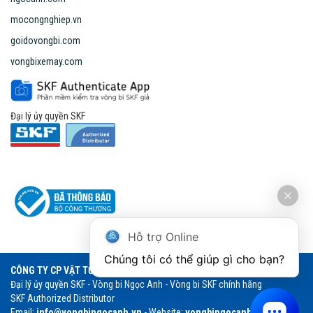
mocongnghiep.vn
goidovongbi.com
vongbixemay.com
Đại lý ủy quyền SKF
Hỗ trợ Online
Chúng tôi có thể giúp gì cho bạn?
CÔNG TY CP VẬT TƯ THƯƠNG MẠI NGỌC ANH
Đại lý ủy quyền SKF - Vòng bi Ngọc Anh - Vòng bi SKF chính hãng
SKF Authorized Distributor
Email:
info@vongbingocanh.vn
- Website:
vongbingocanh.vn