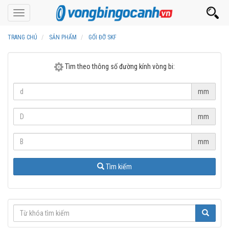
Toggle
navigation
TRANG CHỦ
SẢN PHẨM
GỐI ĐỠ SKF
Tìm theo thông số đường kính vòng bi:
mm
mm
mm
Tìm kiếm