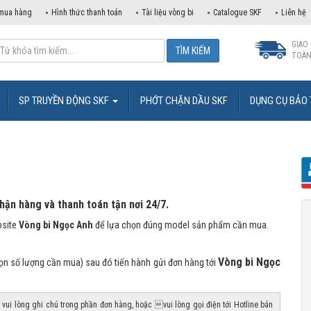
mua hàng
Hình thức thanh toán
Tài liệu vòng bi
Catalogue SKF
Liên hệ
GIAO
TOÀN
SP TRUYỀN ĐỘNG SKF
PHỚT CHẶN DẦU SKF
DỤNG CỤ BẢO 
ận hàng và thanh toán tận nơi 24/7.
bsite
Vòng bi Ngọc Anh
để lựa chọn đúng model sản phẩm cần mua.
Vòng bi Ngọc
ọn số lượng cần mua) sau đó tiến hành gửi đơn hàng tới
vui lòng ghi chú trong phần đơn hàng, hoặc vui lòng gọi điện tới Hotline bán