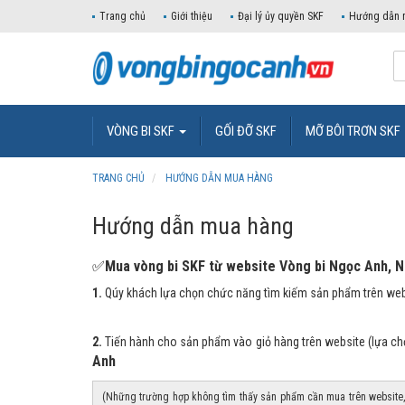
Trang chủ
Giới thiệu
Đại lý ủy quyền SKF
Hướng dẫn 
VÒNG BI SKF
GỐI ĐỠ SKF
MỠ BÔI TRƠN SKF
TRANG CHỦ
HƯỚNG DẪN MUA HÀNG
Hướng dẫn mua hàng
✅
Mua vòng bi SKF từ website Vòng bi Ngọc Anh, Nh
1.
Qúy khách lựa chọn chức năng tìm kiếm sản phẩm trên we
2.
Tiến hành cho sản phẩm vào giỏ hàng trên website (lựa ch
Anh
(Những trường hợp không tìm thấy sản phẩm cần mua trên website, 