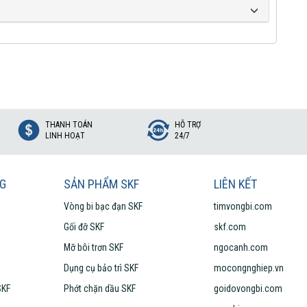
THANH TOÁN
HỖ TRỢ
LINH HOẠT
24/7
NG
SẢN PHẨM SKF
LIÊN KẾT
Vòng bi bạc đạn SKF
timvongbi.com
Gối đỡ SKF
skf.com
Mỡ bôi trơn SKF
ngocanh.com
Dụng cụ bảo trì SKF
mocongnghiep.vn
SKF
Phớt chặn dầu SKF
goidovongbi.com