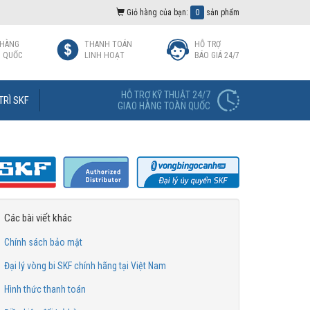
Giỏ hàng của bạn:
0
sản phẩm
 HÀNG
THANH TOÁN
HỖ TRỢ
 QUỐC
LINH HOẠT
BÁO GIÁ 24/7
HỖ TRỢ KỸ THUẬT 24/7
TRÌ SKF
GIAO HÀNG TOÀN QUỐC
Các bài viết khác
Chính sách bảo mật
Đại lý vòng bi SKF chính hãng tại Việt Nam
Hình thức thanh toán