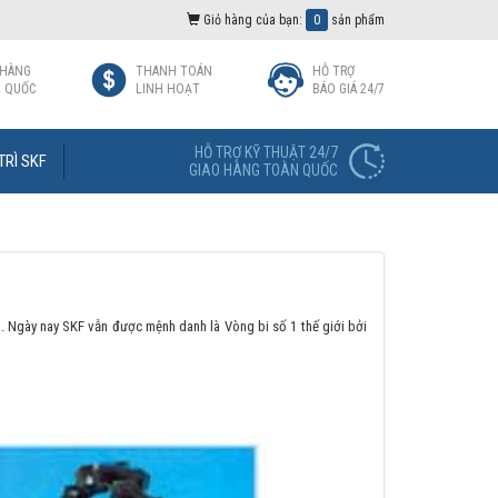
Giỏ hàng của bạn:
0
sản phẩm
 HÀNG
THANH TOÁN
HỖ TRỢ
 QUỐC
LINH HOẠT
BÁO GIÁ 24/7
HỖ TRỢ KỸ THUẬT 24/7
TRÌ SKF
GIAO HÀNG TOÀN QUỐC
. Ngày nay SKF vẫn được mệnh danh là Vòng bi số 1 thế giới bởi