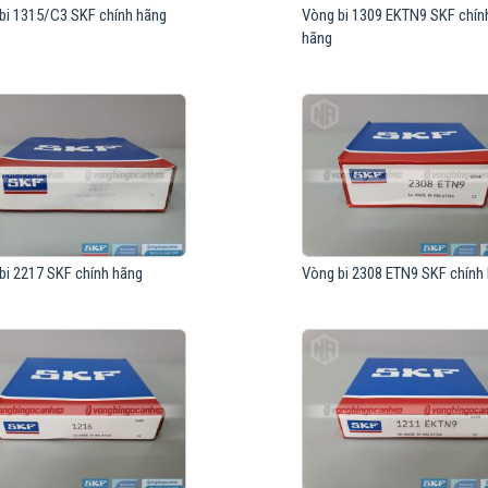
bi 1315/C3 SKF chính hãng
Vòng bi 1309 EKTN9 SKF chín
hãng
bi 2217 SKF chính hãng
Vòng bi 2308 ETN9 SKF chính
độ lệch cho phép từ 1,5 đến 3 độ). Vòng bi cầu 2 dãy tự lựa được ứng dụng trong nhiều vị
ường, khả năng làm việc êm ái, tiết kiệm năng lượng.
 vui lòng liên hệ với chúng tôi để có báo giá chính xác nhất.
hàng tại Vòng bi Ngọc Anh với giá cả cạnh tranh, sản phẩm chính hãng, Bảo hành chính h