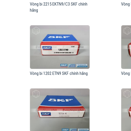
Vòng bi 2215 EKTN9/C3 SKF chính
Vòng 
hãng
Vòng bi 1202 ETN9 SKF chính hãng
Vòng 
Ưu điểm của vòng bi đỡ tự lựa SKF
Là loại vòng bi có khả năng bù trừ độ lệch trục khi hoạt động. (
có tuổi thọ bền bỉ vượt trội hơn các thương hiệu khác trên thị tr
Báo giá vòng bi đỡ tự lựa SKF
Vòng bi bạc đạn đỡ tự lựa SKF có giá bán theo từng model cụ thể,
Mua Vòng bi đỡ tự lựa SKF chính hãng ở đâu
Vòng bi Ngọc Anh
là đại lý ủy quyền chính hãng của SKF, Mua 