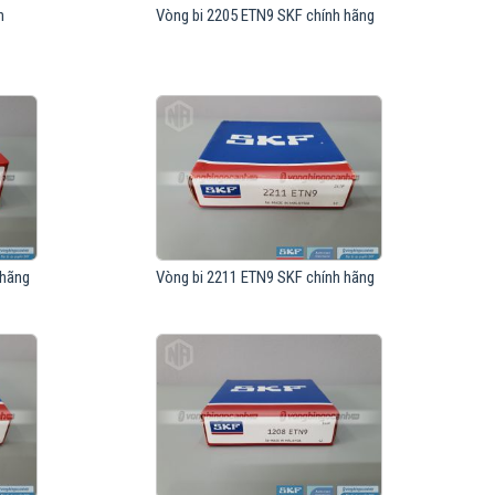
h
Vòng bi 2205 ETN9 SKF chính hãng
 hãng
Vòng bi 2211 ETN9 SKF chính hãng
 trí chuyển động của thiết bị. Tính phổ biến cao. Là loại vòng bi
ãng.