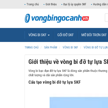
Trang chủ
Giới thiệu
Đại lý ủy quyền SKF
Hướng dẫn 
VÒNG BI SKF
GỐI ĐỠ SKF
MỠ BÔI TRƠN SKF
TRANG CHỦ
SẢN PHẨM
VÒNG BI SKF
VÒNG BI ĐỠ TỰ LỰA
Giới thiệu về vòng bi đỡ tự lựa 
Vòng bi bạc đạn đỡ tự lựa SKF là dòng sản phẩm thuộc thương h
chất lượng và dải sản phẩm rộng lớn.
Cấu tạo vòng bi đỡ tự lựa SKF