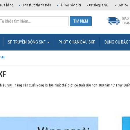
mua hàng
Hình thức thanh toán
Tài liệu vòng bi
Catalogue SKF
Liên hệ
GIAO
TOÀN
SP TRUYỀN ĐỘNG SKF
PHỚT CHẶN DẦU SKF
DỤNG CỤ BẢO 
 SKF
SKF
iệu SKF, hãng sản xuất vòng bi lớn nhất thế giới có tuổi đời hơn 100 năm từ Thụy Điển