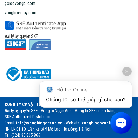
goidovongbi.com
vongbixemay.com
Đại lý ủy quyền SKF
Hỗ trợ Online
Chúng tôi có thể giúp gì cho bạn?
CÔNG TY CP VẬT TƯ THƯƠNG MẠI NGỌC ANH
Đại lý ủy quyền SKF - Vòng bi Ngọc Anh - Vòng bi SKF chính hãng
SKF Authorized Distributor
Email:
info@vongbingocanh.vn
- Website:
vongbingocanh.vn
HN: LK 01.10, Liền kề tổ 9 Mỗ Lao, Hà Đông, Hà Nội.
Tel: (024) 85 865 866