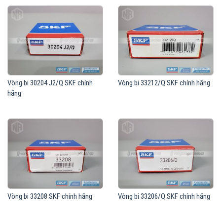
Hộp giảm tốc, Trục bánh xe, Trục cán thép...
Báo giá vòng bi côn SKF
Vòng bi bạc đạn côn SKF có giá bán theo từng model cụ thể, vui lòng liên
hệ với chúng tôi để có báo giá chính xác nhất.
Mua Vòng bi côn SKF chính hãng ở đâu
Vòng bi Ngọc Anh
là đại lý ủy quyền chính hãng của SKF, Mua hàng tại
Vòng bi Ngọc Anh với giá cả cạnh tranh, sản phẩm chính hãng, Bảo hành
Vòng bi 30204 J2/Q SKF chính
Vòng bi 33212/Q SKF chính hãng
chính hãng.
hãng
Vòng bi 33208 SKF chính hãng
Vòng bi 33206/Q SKF chính hãng