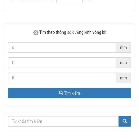
Ưu điểm vượt trội của vòng bi côn SKF
Là loại vòng bi chịu tải tổng hợp lớn, biên dạng tiếp xúc Logarit giúp phân
bổ tải trọng đều hơn từ đó tăng tuổi thọ hoạt động của vòng bi. Vòng bi
côn SKF có cải tiến điểm tiếp xúc giữa con lăn và gờ chặn nhằm giảm ma
sát. Tận dụng tối ưu tiết diện ngang để con lăn lớn hơn, tải trọng cao hơn.
Tìm theo thông số đường kính vòng bi:
mm
mm
mm
Tìm kiếm
Ứng dụng của vòng bi côn SKF
Vòng bi côn SKF thường sử dụng trong một số ứng dụng tiêu biểu như