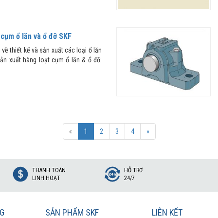
 cụm ổ lăn và ổ đỡ SKF
về thiết kế và sản xuất các loại ổ lăn
sản xuất hàng loạt cụm ổ lăn & ổ đỡ.
«
1
2
3
4
»
THANH TOÁN
HỖ TRỢ
LINH HOẠT
24/7
NG
SẢN PHẨM SKF
LIÊN KẾT