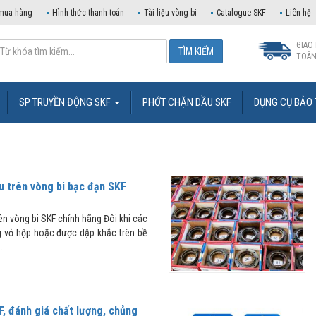
mua hàng
Hình thức thanh toán
Tài liệu vòng bi
Catalogue SKF
Liên hệ
GIAO
TOÀN
SP TRUYỀN ĐỘNG SKF
PHỚT CHẶN DẦU SKF
DỤNG CỤ BẢO 
ệu trên vòng bi bạc đạn SKF
rên vòng bi SKF chính hãng Đôi khi các
ng vỏ hộp hoặc được dập khắc trên bề
..
F, đánh giá chất lượng, chủng