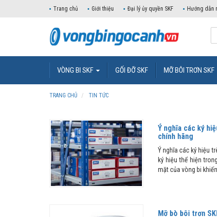
Trang chủ
Giới thiệu
Đại lý ủy quyền SKF
Hướng dẫn 
VÒNG BI SKF
GỐI ĐỠ SKF
MỠ BÔI TRƠN SKF
TRANG CHỦ
TIN TỨC
Ý nghĩa các ký hi
chính hãng
​Ý nghĩa các ký hiệu t
ký hiệu thể hiện tro
mặt của vòng bi khiến.
Mỡ bò bôi trơn SK