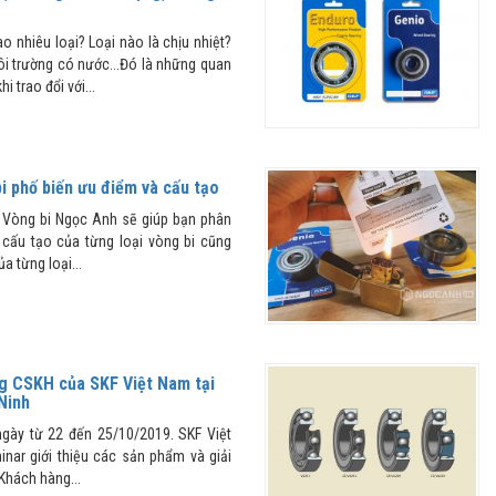
o nhiêu loại? Loại nào là chịu nhiệt?
i trường có nước...Đó là những quan
 trao đổi với...
bi phố biến ưu điểm và cấu tạo
u Vòng bi Ngọc Anh sẽ giúp bạn phân
 cấu tạo của từng loại vòng bi cũng
 từng loại...
g CSKH của SKF Việt Nam tại
Ninh
ngày từ 22 đến 25/10/2019. SKF Việt
nar giới thiệu các sản phẩm và giải
Khách hàng...