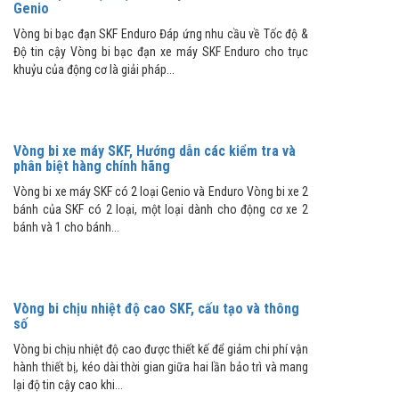
Genio
Vòng bi bạc đạn SKF Enduro Đáp ứng nhu cầu về Tốc độ &
Độ tin cậy Vòng bi bạc đạn xe máy SKF Enduro cho trục
khuỷu của động cơ là giải pháp...
Vòng bi xe máy SKF, Hướng dẫn các kiểm tra và
phân biệt hàng chính hãng
Vòng bi xe máy SKF có 2 loại Genio và Enduro Vòng bi xe 2
bánh của SKF có 2 loại, một loại dành cho động cơ xe 2
bánh và 1 cho bánh...
Vòng bi chịu nhiệt độ cao SKF, cấu tạo và thông
số
Vòng bi chịu nhiệt độ cao được thiết kế để giảm chi phí vận
hành thiết bị, kéo dài thời gian giữa hai lần bảo trì và mang
lại độ tin cậy cao khi...