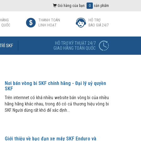
Giỏ hàng của bạn:
0
sản phẩm
 HÀNG
THANH TOÁN
HỖ TRỢ
 QUỐC
LINH HOẠT
BÁO GIÁ 24/7
HỖ TRỢ KỸ THUẬT 24/7
TRÌ SKF
GIAO HÀNG TOÀN QUỐC
Nơi bán vòng bi SKF chính hãng - Đại lý uỷ quyền
SKF
Trên internnet có khá nhiều website bán vòng bi của nhiều
hãng hãng khác nhau, trong đó có cả thương hiệu vòng bi
SKF. Người dùng rất khó để xác định...
Giới thiệu về bạc đạn xe máy SKF Enduro và