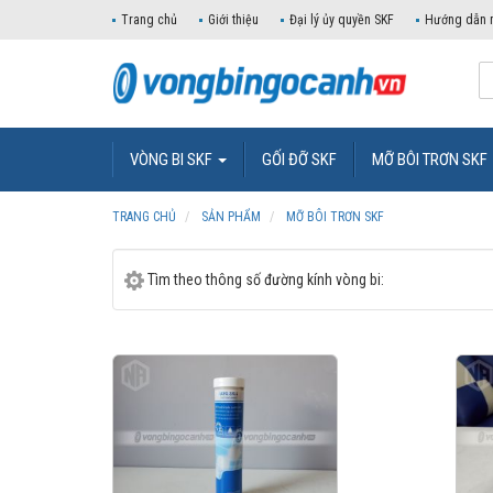
Trang chủ
Giới thiệu
Đại lý ủy quyền SKF
Hướng dẫn 
VÒNG BI SKF
GỐI ĐỠ SKF
MỠ BÔI TRƠN SKF
TRANG CHỦ
SẢN PHẨM
MỠ BÔI TRƠN SKF
Tìm theo thông số đường kính vòng bi: