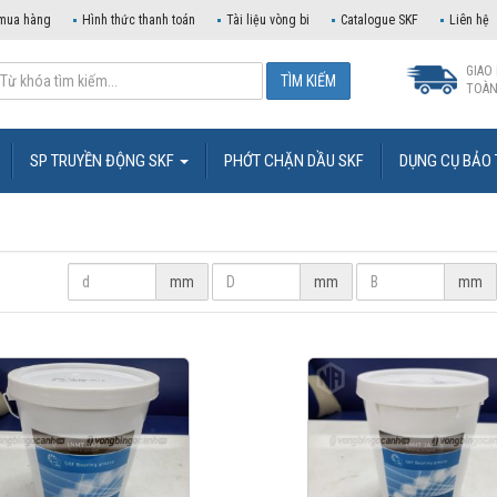
mua hàng
Hình thức thanh toán
Tài liệu vòng bi
Catalogue SKF
Liên hệ
GIAO
TOÀN
SP TRUYỀN ĐỘNG SKF
PHỚT CHẶN DẦU SKF
DỤNG CỤ BẢO 
mm
mm
mm