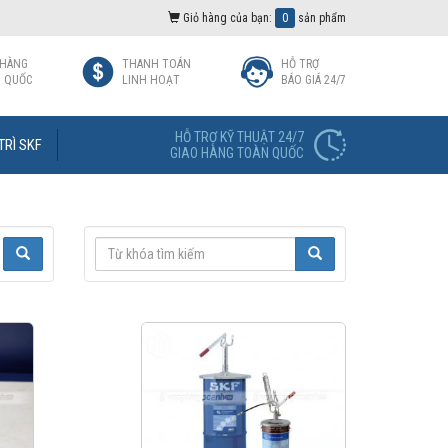
Giỏ hàng của bạn:
0
sản phẩm
 HÀNG
THANH TOÁN
HỖ TRỢ
 QUỐC
LINH HOẠT
BÁO GIÁ 24/7
HỖ TRỢ KỸ THUẬT 24/7
TRÌ SKF
GIAO HÀNG TOÀN QUỐC