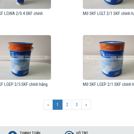
F LGWA 2/0.4 SKF chính
Mỡ SKF LGLT 2/1 SKF chính 
F LGEP 2/5 SKF chính hãng
Mỡ SKF LGEP 2/1 SKF chính 
«
1
2
3
»
THANH TOÁN
HỖ TRỢ