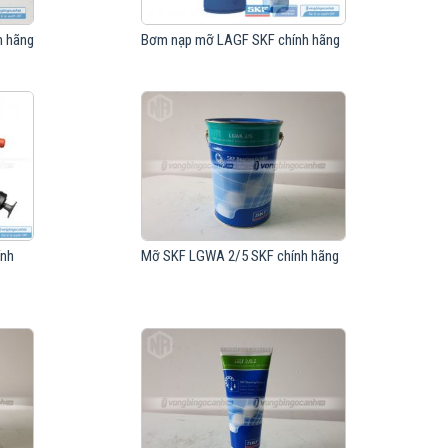
h hãng
Bơm nạp mỡ LAGF SKF chính hãng
ính
Mỡ SKF LGWA 2/5 SKF chính hãng