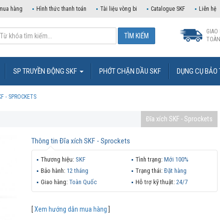
mua hàng
Hình thức thanh toán
Tài liệu vòng bi
Catalogue SKF
Liên hệ
GIAO
TOÀN
SP TRUYỀN ĐỘNG SKF
PHỚT CHẶN DẦU SKF
DỤNG CỤ BẢO 
KF - SPROCKETS
Đĩa xích SKF - Sprockets
Thông tin
Đĩa xích SKF - Sprockets
Thương hiệu:
SKF
Tình trạng:
Mới 100%
Bảo hành:
12 tháng
Trạng thái:
Đặt hàng
Giao hàng:
Toàn Quốc
Hỗ trợ kỹ thuật:
24/7
[
Xem hướng dẫn mua hàng
]