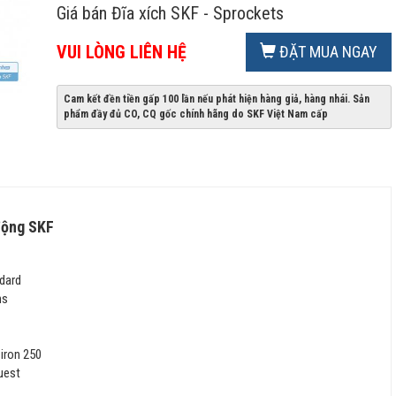
Giá bán Đĩa xích SKF - Sprockets
VUI LÒNG LIÊN HỆ
ĐẶT MUA NGAY
Cam kết đền tiền gấp 100 lần nếu phát hiện hàng giả, hàng nhái. Sản
phẩm đầy đủ CO, CQ gốc chính hãng do SKF Việt Nam cấp
động SKF
ndard
ons
 iron 250
quest