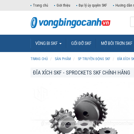
Trang chủ
Giới thiệu
Đại lý ủy quyền SKF
Hướng dẫn 
VÒNG BI SKF
GỐI ĐỠ SKF
MỠ BÔI TRƠN SKF
TRANG CHỦ
SẢN PHẨM
SP TRUYỀN ĐỘNG SKF
ĐĨA XÍCH S
ĐĨA XÍCH SKF - SPROCKETS SKF CHÍNH HÃNG