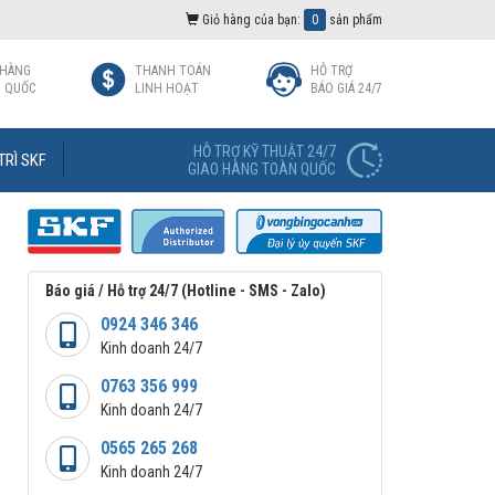
Giỏ hàng của bạn:
0
sản phẩm
 HÀNG
THANH TOÁN
HỖ TRỢ
 QUỐC
LINH HOẠT
BÁO GIÁ 24/7
HỖ TRỢ KỸ THUẬT 24/7
TRÌ SKF
GIAO HÀNG TOÀN QUỐC
Báo giá / Hỗ trợ 24/7 (Hotline - SMS - Zalo)
0924 346 346
Kinh doanh 24/7
0763 356 999
Kinh doanh 24/7
0565 265 268
Kinh doanh 24/7