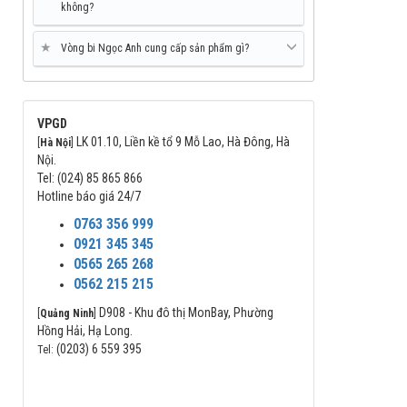
không?
★
Vòng bi Ngọc Anh cung cấp sản phẩm gì?
VPGD
LK 01.10, Liền kề tổ 9 Mỗ Lao, Hà Đông, Hà
[
Hà Nội
]
Nội.
Tel: (024) 85 865 866
Hotline báo giá 24/7
0763 356 999
0921 345 345
0565 265 268
0562 215 215
D908 - Khu đô thị MonBay, Phường
[
Quảng Ninh
]
Hồng Hải, Hạ Long.
(0203) 6 559 395
Tel: