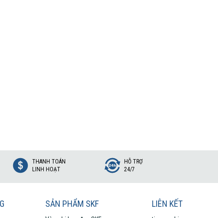
THANH TOÁN
HỖ TRỢ
LINH HOẠT
24/7
NG
SẢN PHẨM SKF
LIÊN KẾT