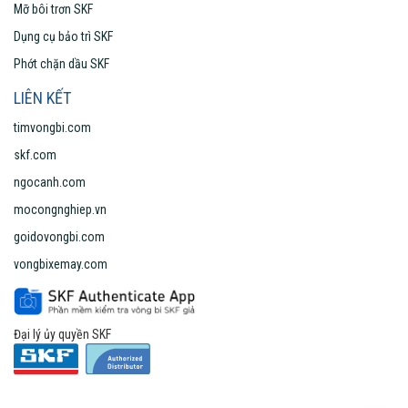
Mỡ bôi trơn SKF
Dụng cụ bảo trì SKF
Phớt chặn dầu SKF
LIÊN KẾT
timvongbi.com
skf.com
ngocanh.com
mocongnghiep.vn
goidovongbi.com
vongbixemay.com
Đại lý ủy quyền SKF