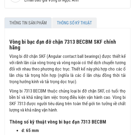
THÔNG TIN SẢN PHẨM
THÔNG SỐ KỸ THUẬT
Vòng bi bạc đạn đỡ chặn 7313 BECBM SKF chính
hãng
Vòng bi đỡ chặn SKF (Angular contact ball bearings) được thiết kế
với rãnh lăn của vòng trong và vòng ngoài có thể dịch chuyển tương
đối với nhau theo phương dọc trục. Thiết kế này phù hợp cho các ổ
lăn chịu tải trọng hỗn hợp (nghĩa là các ổ lăn chịu đồng thời tải
trọng hướng kính và tải trọng dọc trục).
Vòng bi 7313 BECBM thuộc chủng loại bi đỡ chặn SKF, có tuổi thọ
bền bỉ và khả năng làm việc trong điều kiện vận hành cao. Vòng bi
SKF 7313 được người tiêu dùng trên toàn thế giới tin tưởng về chất
lượng và khả năng vận hành.
Thông số kỹ thuật vòng bi bạc đạn 7313 BECBM
d: 65 mm