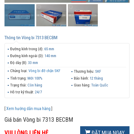
Thông tin
Vòng bi 7313 BECBM
Đường kính trong (d):
65 mm
Đường kính ngoài (D):
140 mm
Độ dày (B):
33 mm
Chủng loại:
Vòng bi đỡ chặn SKF
Thương hiệu:
SKF
Tình trạng:
Mới 100%
Bảo hành:
12 tháng
Trạng thái:
Còn hàng
Giao hàng:
Toàn Quốc
Hỗ trợ kỹ thuật:
24/7
[
Xem hướng dẫn mua hàng
]
Giá bán Vòng bi 7313 BECBM
VUI LÒNG LIÊN HỆ
ĐẶT MUA NGAY