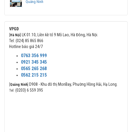
Quảng Ninh
VPGD
LK 01.10, Liền kề tổ 9 Mỗ Lao, Hà Đông, Hà Nội.
[
Hà Nội
]
Tel: (024) 85 865 866
Hotline báo giá 24/7
0763 356 999
0921 345 345
0565 265 268
0562 215 215
D908 - Khu đô thị MonBay, Phường Hồng Hải, Hạ Long.
[
Quảng Ninh
]
(0203) 6 559 395
Tel: