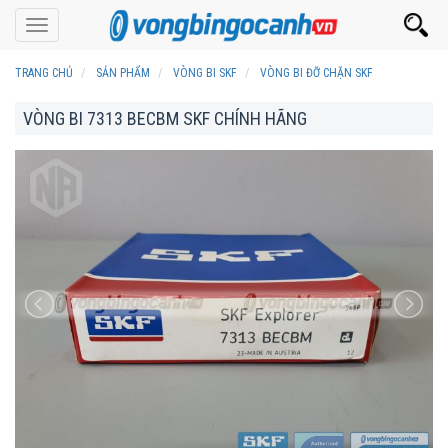
Toggle
navigation
TRANG CHỦ
SẢN PHẨM
VÒNG BI SKF
VÒNG BI ĐỠ CHẶN SKF
VÒNG BI 7313 BECBM SKF CHÍNH HÃNG