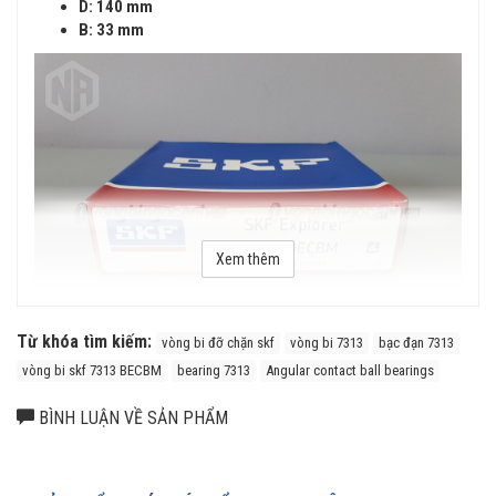
D: 140 mm
B: 33 mm
Xem thêm
Từ khóa tìm kiếm:
vòng bi đỡ chặn skf
vòng bi 7313
bạc đạn 7313
vòng bi skf 7313 BECBM
bearing 7313
Angular contact ball bearings
Vòng bi đỡ chặn SKF 7313 BECBM chính hãng
BÌNH LUẬN VỀ SẢN PHẨM