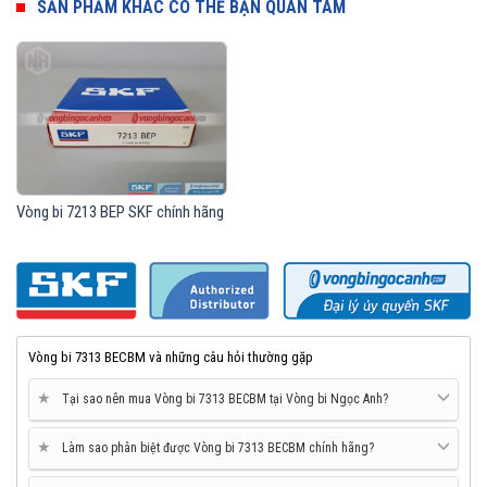
SẢN PHẨM KHÁC CÓ THỂ BẠN QUAN TÂM
Vòng bi 7213 BEP SKF chính hãng
Vòng bi SKF 7313 BECBM chính hãng, phân phối bởi Vòng bi Ngọc
Anh - Đại lý uỷ quyền SKF.
Vòng bi 7313 BECBM và những câu hỏi thường gặp
★
Tại sao nên mua Vòng bi 7313 BECBM tại Vòng bi Ngọc Anh?
★
Làm sao phân biệt được Vòng bi 7313 BECBM chính hãng?