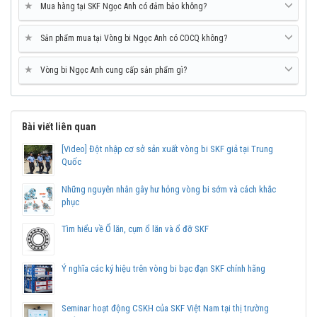
★
Mua hàng tại SKF Ngọc Anh có đảm bảo không?
★
Sản phẩm mua tại Vòng bi Ngọc Anh có COCQ không?
★
Vòng bi Ngọc Anh cung cấp sản phẩm gì?
Mua vòng bi SKF 7313 BECBM tại các Đại lý uỷ quyền để đảm bảo
sản phẩm chính hãng.
Bài viết liên quan
Mua vòng bi bạc đạn SKF 7313 BECBM chính hãng ở
[Video] Đột nhập cơ sở sản xuất vòng bi SKF giả tại Trung
Quốc
đâu uy tín?
Vòng bi Ngọc Anh là đại lý ủy quyền SKF tại Việt Nam.
Những nguyên nhân gây hư hỏng vòng bi sớm và cách khắc
Chuyên phân phối các sản phẩm SKF chính hãng, giá cạnh
phục
tranh, Giao hàng toàn quốc.
Liên hệ với
Vòng bi Ngọc Anh
để có báo giá tốt nhất vòng
Tìm hiểu về Ổ lăn, cụm ổ lăn và ổ đỡ SKF
bi SKF 7313 BECBM chính hãng.
Ý nghĩa các ký hiệu trên vòng bi bạc đạn SKF chính hãng
Seminar hoạt động CSKH của SKF Việt Nam tại thị trường