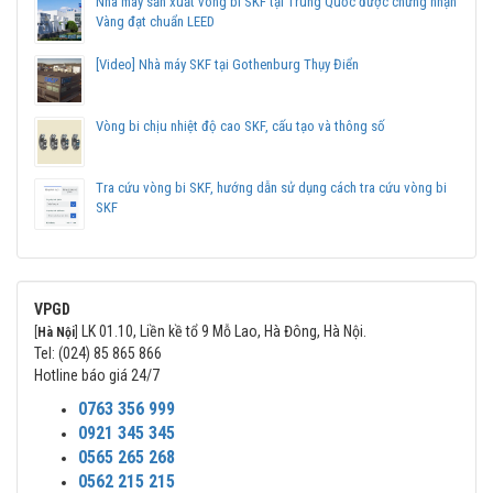
Nhà máy sản xuất vòng bi SKF tại Trung Quốc được chứng nhận
Vàng đạt chuẩn LEED
[Video] Nhà máy SKF tại Gothenburg Thụy Điển
Vòng bi chịu nhiệt độ cao SKF, cấu tạo và thông số
Tra cứu vòng bi SKF, hướng dẫn sử dụng cách tra cứu vòng bi
SKF
VPGD
LK 01.10, Liền kề tổ 9 Mỗ Lao, Hà Đông, Hà Nội.
[
Hà Nội
]
Tel: (024) 85 865 866
Hotline báo giá 24/7
0763 356 999
0921 345 345
0565 265 268
0562 215 215