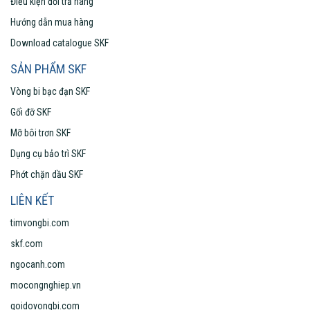
Điều kiện đổi trả hàng
Hướng dẫn mua hàng
Download catalogue SKF
SẢN PHẨM SKF
Vòng bi bạc đạn SKF
Gối đỡ SKF
Mỡ bôi trơn SKF
Dụng cụ bảo trì SKF
Phớt chặn dầu SKF
LIÊN KẾT
timvongbi.com
skf.com
ngocanh.com
mocongnghiep.vn
goidovongbi.com