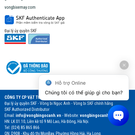
vongbixemay.com
Đại lý ủy quyền SKF
Hỗ trợ Online
Chúng tôi có thể giúp gì cho bạn?
CÔNG TY CP VẬT TƯ THƯƠNG MẠI NGỌC ANH
Đại lý ủy quyền SKF - Vòng bi Ngọc Anh - Vòng bi SKF chính hãng
SKF Authorized Distributor
Email:
info@vongbingocanh.vn
- Website:
vongbingocanh.vn
HN: LK 01.10, Liền kề tổ 9 Mỗ Lao, Hà Đông, Hà Nội.
Tel: (024) 85 865 866
QN: D908 - Khu đô thị MonBay, Phường Hồng Hải, Hạ Long.