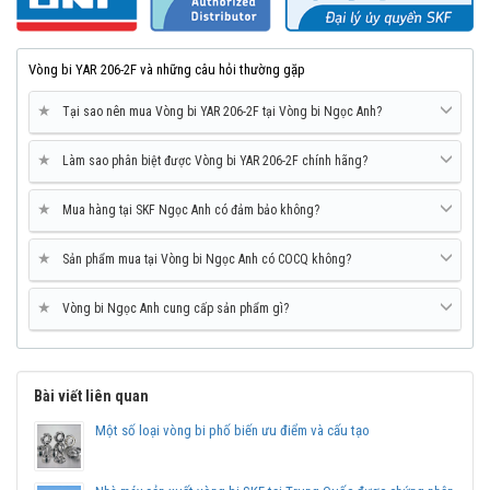
vòng ngoài, mỗi lỗ một bên của vòng ngoài, cách nhau một góc
120°. Ổ bi không có lỗ bôi trơn cũng có thể được cung cấp theo
yêu cầu (ký hiệu tiếp vĩ ngữ W).
Vòng bi YAR 206-2F và những câu hỏi thường gặp
★
Tại sao nên mua Vòng bi YAR 206-2F tại Vòng bi Ngọc Anh?
★
Làm sao phân biệt được Vòng bi YAR 206-2F chính hãng?
★
Mua hàng tại SKF Ngọc Anh có đảm bảo không?
★
Sản phẩm mua tại Vòng bi Ngọc Anh có COCQ không?
★
Vòng bi Ngọc Anh cung cấp sản phẩm gì?
Bài viết liên quan
Một số loại vòng bi phố biến ưu điểm và cấu tạo