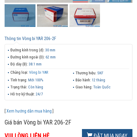
Thông tin
Vòng bi YAR 206-2F
Đường kính trong (d):
30 mm
Đường kính ngoài (D):
62 mm
Độ dày (B):
38.1 mm
Chủng loại:
Vòng bi YAR
Thương hiệu:
SKF
Tình trạng:
Mới 100%
Bảo hành:
12 tháng
Trạng thái:
Còn hàng
Giao hàng:
Toàn Quốc
Hỗ trợ kỹ thuật:
24/7
[
Xem hướng dẫn mua hàng
]
Giá bán Vòng bi YAR 206-2F
VUI LÒNG LIÊN HỆ
ĐẶT MUA NGAY