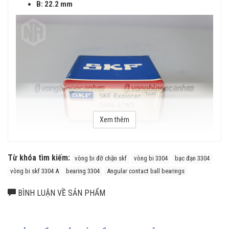
B: 22.2 mm
Xem thêm
Từ khóa tìm kiếm:
vòng bi đỡ chặn skf
vòng bi 3304
bạc đạn 3304
vòng bi skf 3304 A
bearing 3304
Angular contact ball bearings
Vòng bi đỡ chặn SKF 3304 A chính hãng
BÌNH LUẬN VỀ SẢN PHẨM