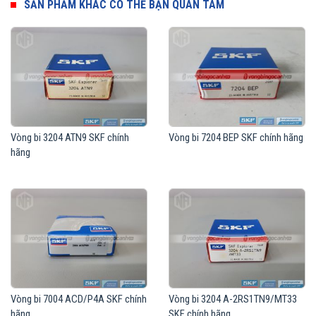
SẢN PHẨM KHÁC CÓ THỂ BẠN QUAN TÂM
Vòng bi 3204 ATN9 SKF chính
Vòng bi 7204 BEP SKF chính hãng
hãng
Vòng bi SKF 3304 A chính hãng, phân phối bởi Vòng bi Ngọc Anh -
Đại lý uỷ quyền SKF.
Vòng bi 7004 ACD/P4A SKF chính
Vòng bi 3204 A-2RS1TN9/MT33
hãng
SKF chính hãng