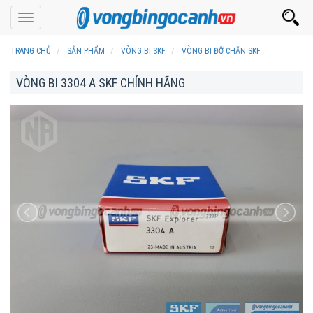
Toggle
navigation
TRANG CHỦ
SẢN PHẨM
VÒNG BI SKF
VÒNG BI ĐỠ CHẶN SKF
VÒNG BI 3304 A SKF CHÍNH HÃNG