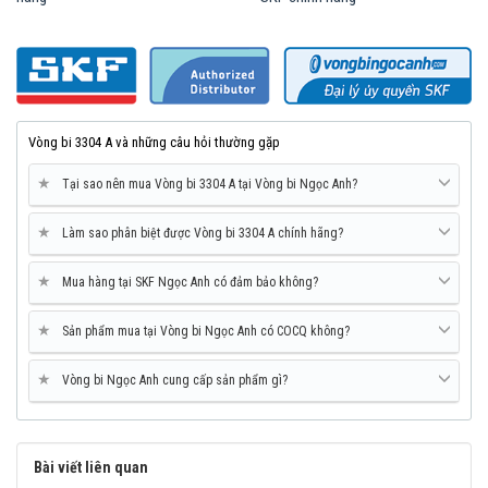
Vòng bi 3304 A và những câu hỏi thường gặp
Mua vòng bi SKF 3304 A tại các Đại lý uỷ quyền để đảm bảo sản
phẩm chính hãng.
★
Tại sao nên mua Vòng bi 3304 A tại Vòng bi Ngọc Anh?
Mua vòng bi bạc đạn SKF 3304 A chính hãng ở đâu
uy tín?
★
Làm sao phân biệt được Vòng bi 3304 A chính hãng?
Vòng bi Ngọc Anh là đại lý ủy quyền SKF tại Việt Nam.
★
Mua hàng tại SKF Ngọc Anh có đảm bảo không?
Chuyên phân phối các sản phẩm SKF chính hãng, giá cạnh
tranh, Giao hàng toàn quốc.
★
Liên hệ với
Vòng bi Ngọc Anh
để có báo giá tốt nhất vòng
Sản phẩm mua tại Vòng bi Ngọc Anh có COCQ không?
bi SKF 3304 A chính hãng.
★
Vòng bi Ngọc Anh cung cấp sản phẩm gì?
Bài viết liên quan