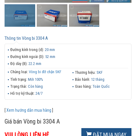
Thông tin
Vòng bi 3304 A
Đường kính trong (d):
20 mm
Đường kính ngoài (D):
52 mm
Độ dày (B):
22.2 mm
Chủng loại:
Vòng bi đỡ chặn SKF
Thương hiệu:
SKF
Tình trạng:
Mới 100%
Bảo hành:
12 tháng
Trạng thái:
Còn hàng
Giao hàng:
Toàn Quốc
Hỗ trợ kỹ thuật:
24/7
[
Xem hướng dẫn mua hàng
]
Giá bán Vòng bi 3304 A
VUI LÒNG LIÊN HỆ
ĐẶT MUA NGAY