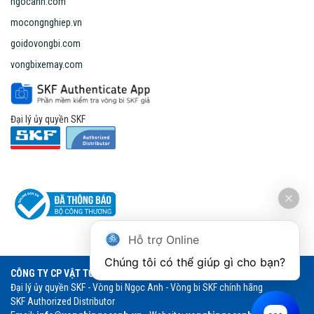
ngocanh.com
mocongnghiep.vn
goidovongbi.com
vongbixemay.com
Đại lý ủy quyền SKF
Hỗ trợ Online
Chúng tôi có thể giúp gì cho bạn?
CÔNG TY CP VẬT TƯ THƯƠNG MẠI NGỌC ANH
Đại lý ủy quyền SKF - Vòng bi Ngọc Anh - Vòng bi SKF chính hãng
SKF Authorized Distributor