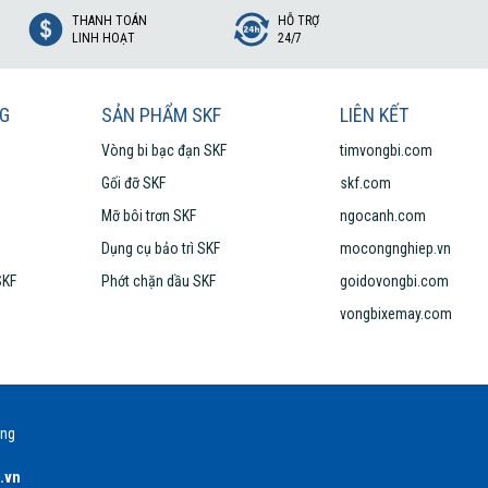
THANH TOÁN
HỖ TRỢ
LINH HOẠT
24/7
NG
SẢN PHẨM SKF
LIÊN KẾT
Vòng bi bạc đạn SKF
timvongbi.com
Gối đỡ SKF
skf.com
Mỡ bôi trơn SKF
ngocanh.com
Dụng cụ bảo trì SKF
mocongnghiep.vn
SKF
Phớt chặn dầu SKF
goidovongbi.com
vongbixemay.com
ãng
.vn