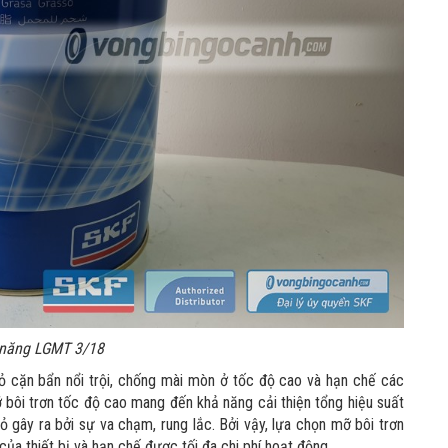
năng LGMT 3/18
ỏ cặn bẩn nổi trội, chống mài mòn ở tốc độ cao và hạn chế các
ỡ bôi trơn tốc độ cao mang đến khả năng cải thiện tổng hiệu suất
ỏ gây ra bởi sự va chạm, rung lắc. Bởi vậy, lựa chọn mỡ bôi trơn
ủa thiết bị và hạn chế được tối đa chi phí hoạt động.