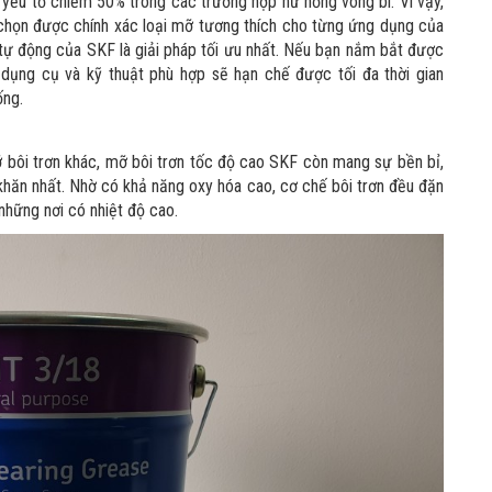
à yếu tố chiếm 50% trong các trường hợp hư hỏng vòng bi. Vì vậy,
i chọn được chính xác loại mỡ tương thích cho từng ứng dụng của
ơn tự động của SKF là giải pháp tối ưu nhất. Nếu bạn nắm bắt được
ụng cụ và kỹ thuật phù hợp sẽ hạn chế được tối đa thời gian
ống.
 bôi trơn khác, mỡ bôi trơn tốc độ cao SKF còn mang sự bền bỉ,
khăn nhất. Nhờ có khả năng oxy hóa cao, cơ chế bôi trơn đều đặn
những nơi có nhiệt độ cao.