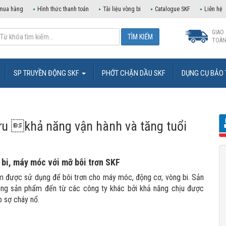
mua hàng
Hình thức thanh toán
Tài liệu vòng bi
Catalogue SKF
Liên hệ
GIAO
TOÀN
SP TRUYỀN ĐỘNG SKF
PHỚT CHẶN DẦU SKF
DỤNG CỤ BẢO 
 ưu khả năng vận hành và tăng tuổi
g bi, máy móc với
mỡ bôi trơn SKF
m được sử dụng để bôi trơn cho máy móc, động cơ, vòng bi. Sản
dòng sản phẩm đến từ các công ty khác bởi khả năng chịu được
o sợ cháy nổ.