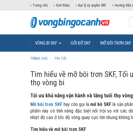
Trang chủ
Giới thiệu
Đại lý ủy quyền SKF
Hướng dẫn 
VÒNG BI SKF
GỐI ĐỠ SKF
MỠ BÔI TRƠN SKF
TRANG CHỦ
TIN TỨC
Tìm hiểu về mỡ bôi trơn SKF, Tối
thọ vòng bi
Tối ưu khả năng vận hành và tăng tuổi thọ vòn
Mỡ bôi trơn SKF
hay còn gọi là
mỡ bò SKF
là sản phẩ
phẩm này có tính năng đặc biệt nổi trội so với các 
nhiệt độ cao ở tốc độ vòng quay cực lớn nhưng không l
Tìm hiểu về mỡ bôi trơn SKF