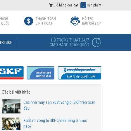
Giỏ hàng của bạn:
0
sản phẩm
 HÀNG
THANH TOÁN
HỖ TRỢ
 QUỐC
LINH HOẠT
BÁO GIÁ 24/7
HỖ TRỢ KỸ THUẬT 24/7
TRÌ SKF
GIAO HÀNG TOÀN QUỐC
Các bài viết khác
Các nhà máy sản xuất vòng bi SKF trên toàn
cầu
Xuất xứ vòng bi SKF chính hãng ở nước
nào?