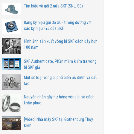
Tìm hiểu về gối 2 nửa SKF (SNL, SE)
Bảng ký hiệu gối đỡ UCF tương đương với
các ký hiệu FYJ của SKF
Hình ảnh sản xuất vòng bi SKF cách đây hơn
100 năm
SKF Authenticate, Phần mềm kiểm tra vòng
bi SKF giả
Một số loại vòng bi phố biến ưu điểm và cấu
tạo
Nguyên nhân gây hư hỏng vòng bi và cách
khắc phục
[Video] Nhà máy SKF tại Gothenburg Thụy
Điển