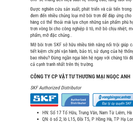
Được nghiên cứu sản xuất, phát triển và cải tiến tron
đem đến nhiều chủng loại mỡ bôi trơn để đáp ứng cho 
hàng có thể thoải mái lựa chọn những sản phẩm phù hợ
trơn vòng bi cho công nghiệp ô tô, mỡ bò chịu nhiệt, 
phẩm, mỡ đặc chủng...
Mỡ bôi trơn SKF sở hữu nhiều tính năng nổi trội giúp cả
tiết kiệm chi phí vận hành, bảo trì, sử dụng của hệ 
bao nhiêu? Đừng ngần ngại liên hệ ngay với chúng tôi 
cả cạnh tranh nhất trên thị trường.
CÔNG TY CP VẬT TƯ THƯƠNG MẠI NGỌC ANH
SKF Authorized Distributor
HN: Số 17 Tố Hữu, Trung Văn, Nam Từ Liêm, Hà N
QN: ô số 2, lô L15, Đồi T5, P Hồng Hà, TP Hạ Lo