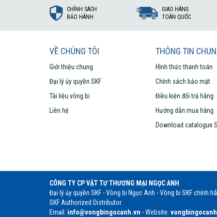
CHÍNH SÁCH
GIAO HÀNG
BẢO HÀNH
TOÀN QUỐC
VỀ CHÚNG TÔI
THÔNG TIN CHU
Giới thiệu chung
Hình thức thanh toán
Đại lý ủy quyền SKF
Chính sách bảo mật
Tài liệu vòng bi
Điều kiện đổi trả hàng
Liên hệ
Hướng dẫn mua hàng
Download catalogue 
CÔNG TY CP VẬT TƯ THƯƠNG MẠI NGỌC ANH
Đại lý ủy quyền SKF - Vòng bi Ngọc Anh - Vòng bi SKF chính h
SKF Authorized Distributor
Email:
info@vongbingocanh.vn
- Website:
vongbingocanh