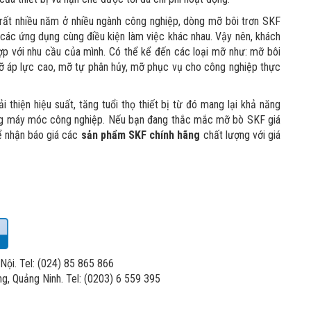
g rất nhiều năm ở nhiều ngành công nghiệp, dòng mỡ bôi trơn SKF
các ứng dụng cùng điều kiện làm việc khác nhau. Vậy nên, khách
p với nhu cầu của mình. Có thể kể đến các loại mỡ như: mỡ bôi
mỡ áp lực cao, mỡ tự phân hủy, mỡ phục vụ cho công nghiệp thực
i thiện hiệu suất, tăng tuổi thọ thiết bị từ đó mang lại khả năng
thống máy móc công nghiệp. Nếu bạn đang thắc mắc mỡ bò SKF giá
để nhận báo giá các
sản phẩm SKF chính hãng
chất lượng với giá
ội. Tel: (024) 85 865 866
ng, Quảng Ninh. Tel: (0203) 6 559 395