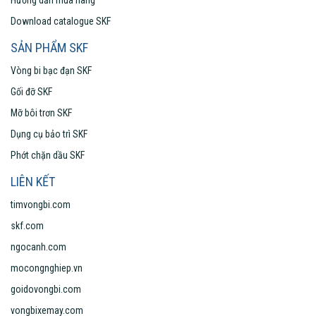
Hướng dẫn mua hàng
Download catalogue SKF
SẢN PHẨM SKF
Vòng bi bạc đạn SKF
Gối đỡ SKF
Mỡ bôi trơn SKF
Dụng cụ bảo trì SKF
Phớt chặn dầu SKF
LIÊN KẾT
timvongbi.com
skf.com
ngocanh.com
mocongnghiep.vn
goidovongbi.com
vongbixemay.com