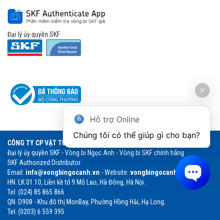
Đại lý ủy quyền SKF
Hỗ trợ Online
Chúng tôi có thể giúp gì cho bạn?
CÔNG TY CP VẬT TƯ THƯƠNG MẠI NGỌC ANH
Đại lý ủy quyền SKF - Vòng bi Ngọc Anh - Vòng bi SKF chính hãng
SKF Authorized Distributor
Email:
info@vongbingocanh.vn
- Website:
vongbingocanh.vn
HN: LK 01.10, Liền kề tổ 9 Mỗ Lao, Hà Đông, Hà Nội.
Tel: (024) 85 865 866
QN: D908 - Khu đô thị MonBay, Phường Hồng Hải, Hạ Long.
Tel: (0203) 6 559 395